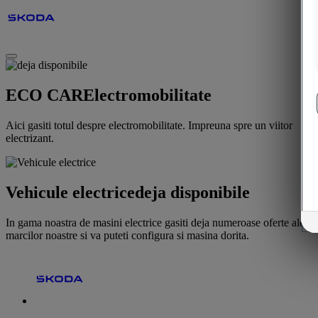
ECO CAR
Electromobilitate
Aici gasiti totul despre electromobilitate. Impreuna spre un viitor
electrizant.
Vehicule electrice
deja disponibile
In gama noastra de masini electrice gasiti deja numeroase oferte ale
marcilor noastre si va puteti configura si masina dorita.