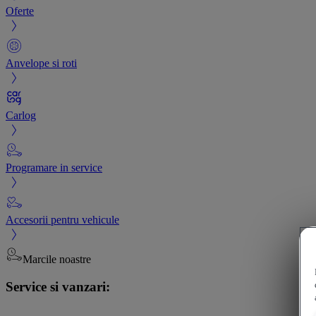
Oferte
Anvelope si roti
Carlog
Programare in service
Accesorii pentru vehicule
Marcile noastre
Service si vanzari: