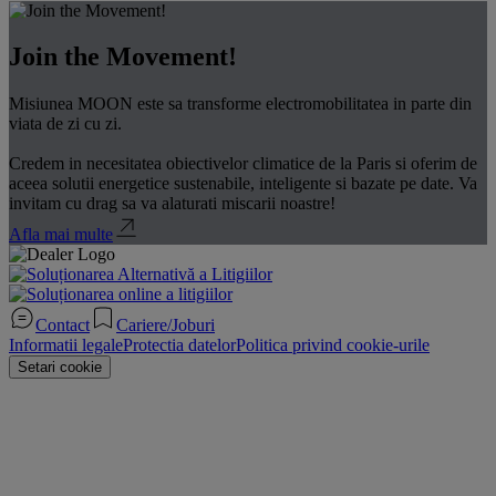
Join the Movement!
Misiunea MOON este sa transforme electromobilitatea in parte din
viata de zi cu zi.
Credem in necesitatea obiectivelor climatice de la Paris si oferim de
aceea solutii energetice sustenabile, inteligente si bazate pe date. Va
invitam cu drag sa va alaturati miscarii noastre!
Afla mai multe
Contact
Cariere/Joburi
Informatii legale
Protectia datelor
Politica privind cookie-urile
Setari cookie